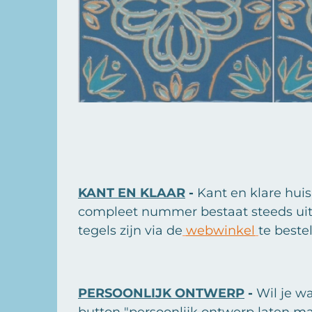
KANT EN KLAAR
-
Kant en klare hui
compleet nummer bestaat steeds uit d
tegels zijn via de
webwinkel
te bestel
PERSOONLIJK ONTWERP
-
Wil je w
button "persoonlijk ontwerp laten ma