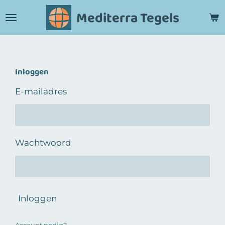
Ga
Mediterra Tegels
direct
naar
de
hoofdinhoud
Inloggen
E-mailadres
Wachtwoord
Inloggen
Account nodig?