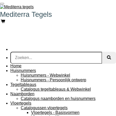
Ga
direct
Mediterra Tegels
naar
de
hoofdinhoud
Home
Huisnummers
Huisnummers - Webwinkel
Huisnummers - Persoonlijk ontwerp
Tegeltableaus
Catalogus tegeltableaus & Webwinkel
Naamborden
Catalogus naamborden en huisnummers
Vloertegels
Catalogussen vloertegels
Vloertegels - Basisvormen