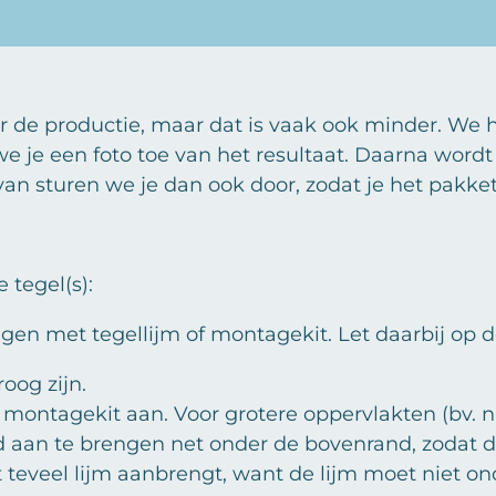
l
e
a
e
l
r
n
e
de productie, maar dat is vaak ook minder. We 
 we je een foto toe van het resultaat. Daarna word
van sturen we je dan ook door, zodat je het pakke
 tegel(s):
igen met tegellijm of montagekit. Let daarbij op 
oog zijn.
f montagekit aan. Voor grotere oppervlakten (bv.
nd aan te brengen net onder de bovenrand, zodat 
et teveel lijm aanbrengt, want de lijm moet niet on