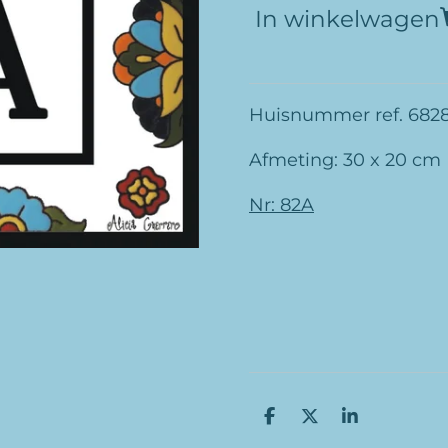
In winkelwagen
Huisnummer ref. 6828
Afmeting: 30 x 20 cm
Nr: 82A
D
D
S
e
e
h