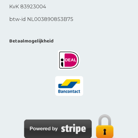
KvK 83923004
btw-id NL003890853B75
Betaalmogelijkheid