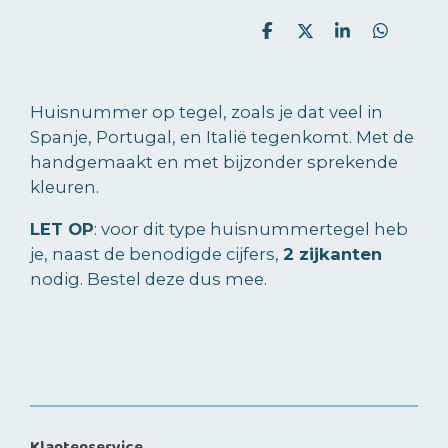
D
D
S
D
e
e
h
e
l
e
a
l
e
l
r
e
n
e
n
Huisnummer op tegel, zoals je dat veel in
Spanje, Portugal, en Italië tegenkomt. Met de
handgemaakt en met bijzonder sprekende
kleuren.
LET OP
: voor dit type huisnummertegel heb
je, naast de benodigde cijfers,
2 zijkanten
nodig. Bestel deze dus mee.
Klantenservice