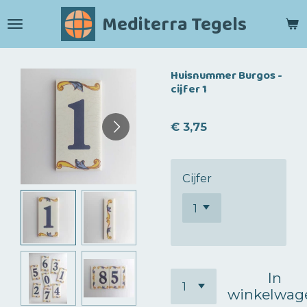
Ga
Mediterra Tegels
direct
naar
de
Huisnummer Burgos -
hoofdinhoud
cijfer 1
€ 3,75
Cijfer
In
winkelwag