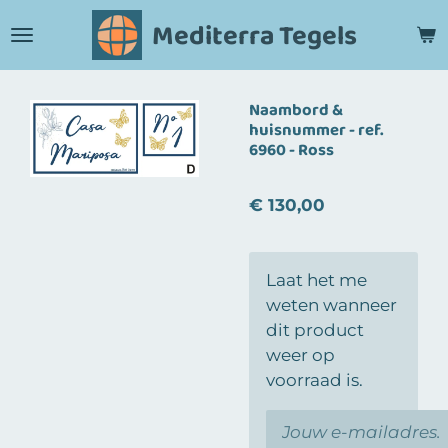
Ga
Mediterra Tegels
direct
naar
de
Naambord &
hoofdinhoud
huisnummer - ref.
6960 - Ross
€ 130,00
Laat het me
weten wanneer
dit product
weer op
voorraad is.