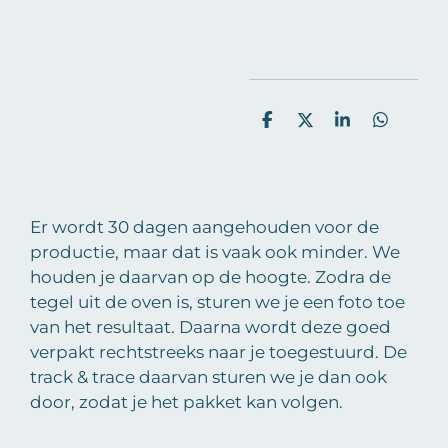
D
D
S
D
e
e
h
e
l
e
a
l
e
l
r
e
n
e
n
Er wordt 30 dagen aangehouden voor de
productie, maar dat is vaak ook minder. We
houden je daarvan op de hoogte. Zodra de
tegel uit de oven is, sturen we je een foto toe
van het resultaat. Daarna wordt deze goed
verpakt rechtstreeks naar je toegestuurd. De
track & trace daarvan sturen we je dan ook
door, zodat je het pakket kan volgen.