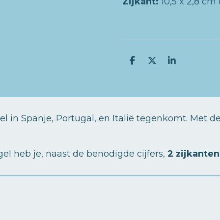
Zijkant:
10,5 x 2,8 cm 
D
D
S
e
e
h
l
e
a
e
l
r
n
e
el in Spanje, Portugal, en Italië tegenkomt. Met
el heb je, naast de benodigde cijfers,
2 zijkanten