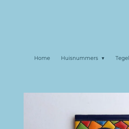
Ga
direct
naar
de
hoofdinhoud
Home
Huisnummers
Tege