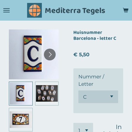
Ga
Mediterra Tegels
direct
naar
de
Huisnummer
hoofdinhoud
Barcelona - letter C
€ 5,50
Nummer /
Letter
In