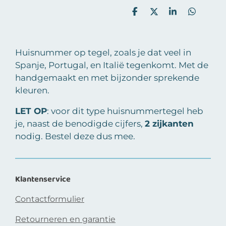
D
D
S
D
e
e
h
e
l
e
a
l
e
l
r
e
n
e
n
Huisnummer op tegel, zoals je dat veel in
Spanje, Portugal, en Italië tegenkomt. Met de
handgemaakt en met bijzonder sprekende
kleuren.
LET OP
: voor dit type huisnummertegel heb
je, naast de benodigde cijfers,
2 zijkanten
nodig. Bestel deze dus mee.
Klantenservice
Contactformulier
Retourneren en garantie