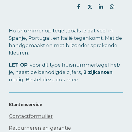
D
D
S
D
e
e
h
e
l
e
a
l
e
l
r
e
n
e
n
Huisnummer op tegel, zoals je dat veel in
Spanje, Portugal, en Italië tegenkomt. Met de
handgemaakt en met bijzonder sprekende
kleuren.
LET OP
: voor dit type huisnummertegel heb
je, naast de benodigde cijfers,
2 zijkanten
nodig. Bestel deze dus mee.
Klantenservice
Contactformulier
Retourneren en garantie