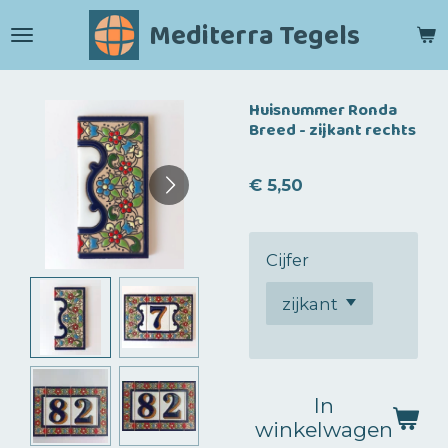
Ga
Mediterra Tegels
direct
naar
de
Huisnummer Ronda
hoofdinhoud
Breed - zijkant rechts
€ 5,50
Cijfer
In
winkelwagen