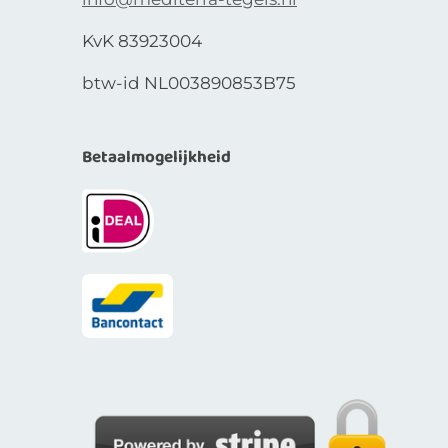
KvK 83923004
btw-id NL003890853B75
Betaalmogelijkheid