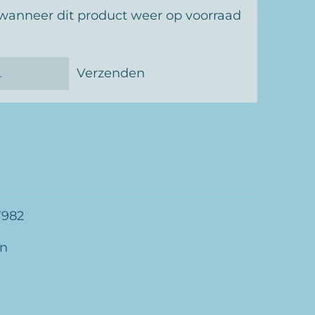
wanneer dit product weer op voorraad
Verzenden
7982
an
m