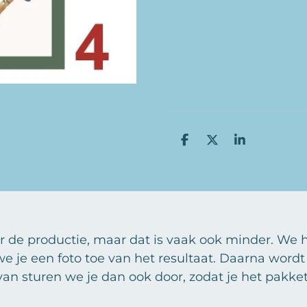
D
D
S
e
e
h
l
e
a
e
l
r
n
e
de productie, maar dat is vaak ook minder. We 
 we je een foto toe van het resultaat. Daarna word
van sturen we je dan ook door, zodat je het pakke