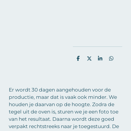
D
D
S
D
e
e
h
e
l
e
a
l
e
l
r
e
n
e
n
Er wordt 30 dagen aangehouden voor de
productie, maar dat is vaak ook minder. We
houden je daarvan op de hoogte. Zodra de
tegel uit de oven is, sturen we je een foto toe
van het resultaat. Daarna wordt deze goed
verpakt rechtstreeks naar je toegestuurd. De