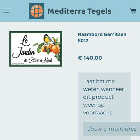
Ga
Mediterra Tegels
direct
naar
de
Naambord Gerritsen
hoofdinhoud
8012
€ 140,00
Laat het me
weten wanneer
dit product
weer op
voorraad is.