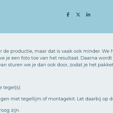
D
D
S
e
e
h
l
e
a
e
l
r
n
e
de productie, maar dat is vaak ook minder. We 
 we je een foto toe van het resultaat. Daarna word
van sturen we je dan ook door, zodat je het pakke
 tegel(s):
igen met tegellijm of montagekit. Let daarbij op 
oog zijn.