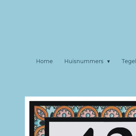
Ga
direct
naar
de
hoofdinhoud
Home
Huisnummers
Tege