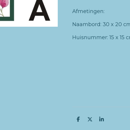
Afmetingen:
Naambord: 30 x 20 c
Huisnummer: 15 x 15 
D
D
S
e
e
h