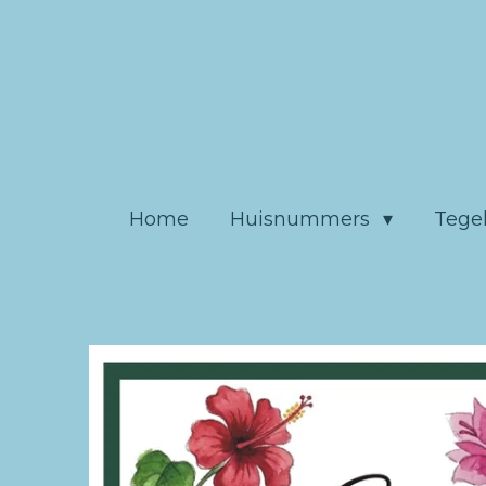
Ga
direct
naar
de
hoofdinhoud
Home
Huisnummers
Tege