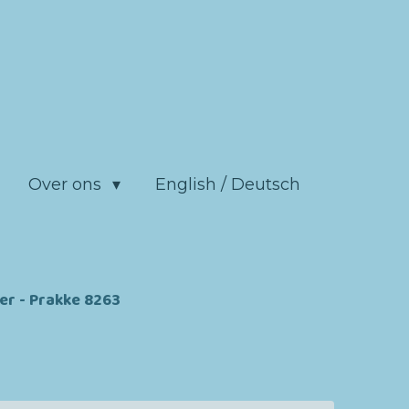
Over ons
English / Deutsch
r - Prakke 8263