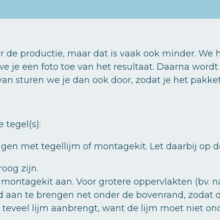
l
e
a
e
l
r
n
e
de productie, maar dat is vaak ook minder. We 
 we je een foto toe van het resultaat. Daarna word
van sturen we je dan ook door, zodat je het pakke
 tegel(s):
igen met tegellijm of montagekit. Let daarbij op 
oog zijn.
f montagekit aan. Voor grotere oppervlakten (bv.
nd aan te brengen net onder de bovenrand, zodat 
et teveel lijm aanbrengt, want de lijm moet niet on