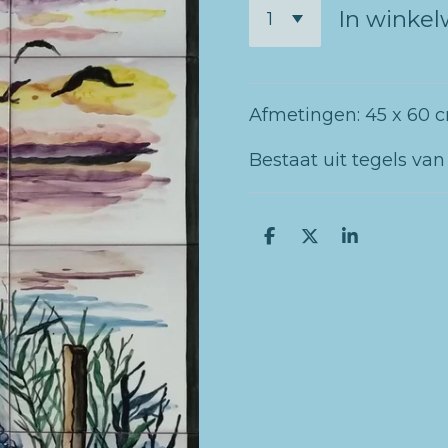
In winke
Afmetingen: 45 x 60 
Bestaat uit tegels van
D
D
S
e
e
h
l
e
a
e
l
r
n
e