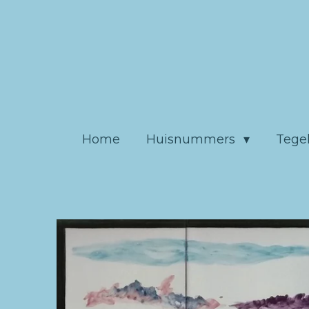
Ga
direct
naar
de
hoofdinhoud
Home
Huisnummers
Tege