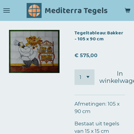
Ga
Mediterra Tegels
direct
naar
de
Tegeltableau: Bakker
hoofdinhoud
- 105 x 90 cm
€ 575,00
In
winkelwag
Afmetingen: 105 x
90 cm
Bestaat uit tegels
van 15 x 15 cm