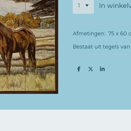
In winke
Afmetingen: 75 x 60
Bestaat uit tegels van
D
D
S
e
e
h
l
e
a
e
l
r
n
e