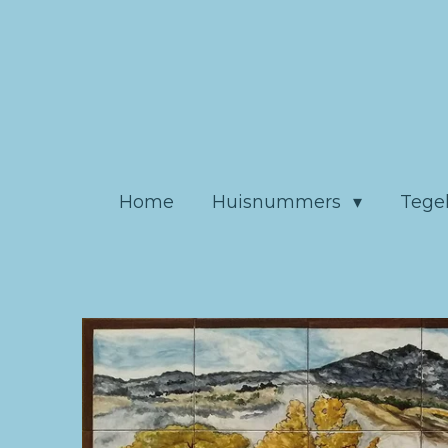
Ga
direct
naar
de
hoofdinhoud
Home
Huisnummers
Tege