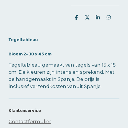
D
D
S
D
e
e
h
e
l
e
a
l
e
l
r
e
n
e
n
Tegeltableau
Bloem 2- 30 x 45 cm
Tegeltableau gemaakt van tegels van 15 x 15
cm. De kleuren zijn intens en sprekend. Met
de handgemaakt in Spanje. De prijs is
inclusief verzendkosten vanuit Spanje.
Klantenservice
Contactformulier