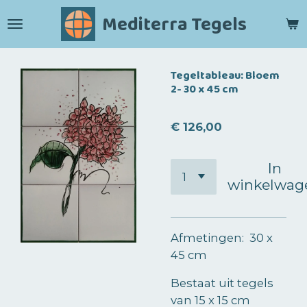
Ga
Mediterra Tegels
direct
naar
de
Tegeltableau: Bloem
hoofdinhoud
2- 30 x 45 cm
€ 126,00
In
winkelwag
Afmetingen: 30 x
45 cm
Bestaat uit tegels
van 15 x 15 cm