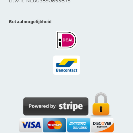
btw-id NL003890853B75
Betaalmogelijkheid