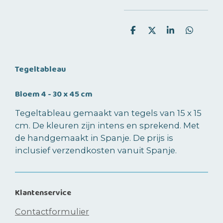
D
D
S
D
e
e
h
e
l
e
a
l
e
l
r
e
n
e
n
Tegeltableau
Bloem 4 - 30 x 45 cm
Tegeltableau gemaakt van tegels van 15 x 15
cm. De kleuren zijn intens en sprekend. Met
de handgemaakt in Spanje. De prijs is
inclusief verzendkosten vanuit Spanje.
Klantenservice
Contactformulier