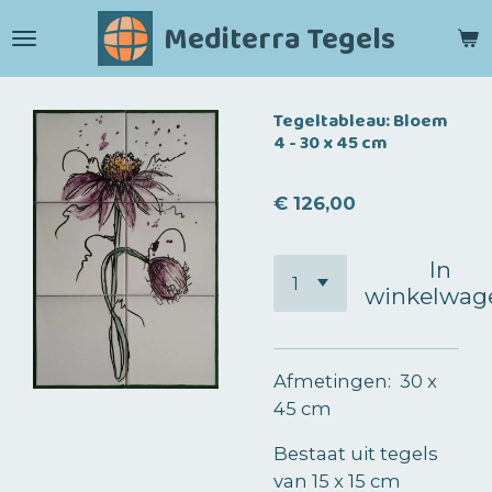
Ga
Mediterra Tegels
direct
naar
de
Tegeltableau: Bloem
hoofdinhoud
4 - 30 x 45 cm
€ 126,00
In
winkelwag
Afmetingen: 30 x
45 cm
Bestaat uit tegels
van 15 x 15 cm