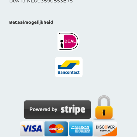
btw-id NL003890853B75
Betaalmogelijkheid