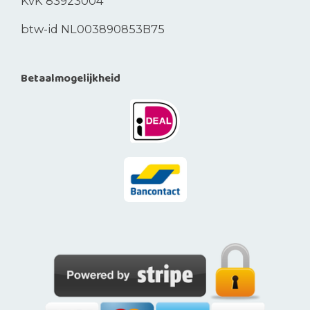
KvK 83923004
btw-id NL003890853B75
Betaalmogelijkheid