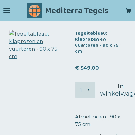
Ga
Mediterra Tegels
direct
naar
de
Tegeltableau:
hoofdinhoud
Klaprozen en
vuurtoren - 90 x 75
cm
€ 549,00
In
winkelwag
Afmetingen: 90 x
75 cm