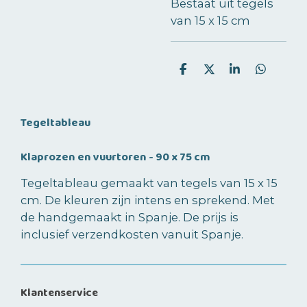
Bestaat uit tegels
van 15 x 15 cm
D
D
S
D
e
e
h
e
l
e
a
l
e
l
r
e
n
e
n
Tegeltableau
Klaprozen en vuurtoren - 90 x 75 cm
Tegeltableau gemaakt van tegels van 15 x 15
cm. De kleuren zijn intens en sprekend. Met
de handgemaakt in Spanje. De prijs is
inclusief verzendkosten vanuit Spanje.
Klantenservice