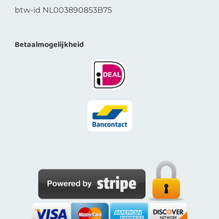
btw-id NL003890853B75
Betaalmogelijkheid