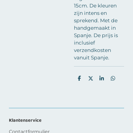
15cm.
De kleuren
zijn intens en
sprekend. Met de
handgemaakt in
Spanje. De prijs is
inclusief
verzendkosten
vanuit Spanje.
D
D
S
D
e
e
h
e
l
e
a
l
e
l
r
e
n
e
n
Klantenservice
Contactformulier