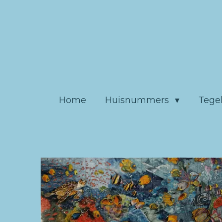
Ga
direct
naar
de
hoofdinhoud
Home
Huisnummers
Tege