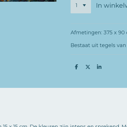
In winke
Afmetingen: 375 x 90
Bestaat uit tegels van
D
D
S
e
e
h
l
e
a
e
l
r
n
e
 15 x 15 cm. De kleuren zijn intens en sprekend.