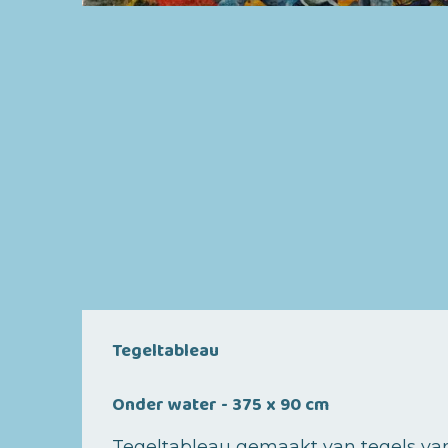
Tegeltableau
Onder water - 375 x 90 cm
Tegeltableau gemaakt van tegels van