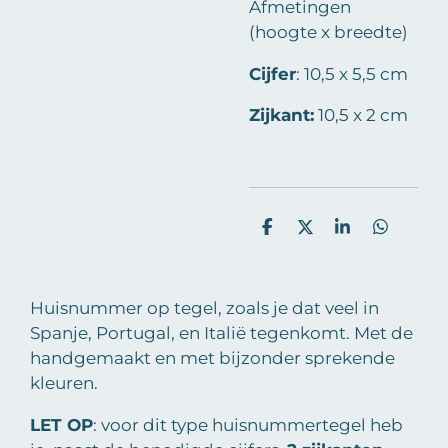
Afmetingen
(hoogte x breedte)
Cijfer
:
10,5 x 5,5 cm
Zijkant:
10,5 x 2 cm
D
D
S
D
e
e
h
e
l
e
a
l
e
l
r
e
n
e
n
Huisnummer op tegel, zoals je dat veel in
Spanje, Portugal, en Italië tegenkomt. Met de
handgemaakt en met bijzonder sprekende
kleuren.
LET OP
: voor dit type huisnummertegel heb