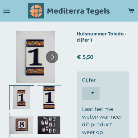
Ga
Mediterra Tegels
direct
naar
de
Huisnummer Toledo -
hoofdinhoud
cijfer 1
€ 5,50
Cijfer
Laat het me
weten wanneer
dit product
weer op