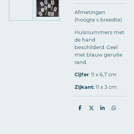
Afmetingen
(hoogte x breedte)
Huisnummers met
de hand
beschilderd. Geel
met blauw geruite
rand.
Cijfer
:
11 x 6,7 cm
Zijkant:
11 x 3 cm
D
D
S
D
e
e
h
e
l
e
a
l
e
l
r
e
n
e
n