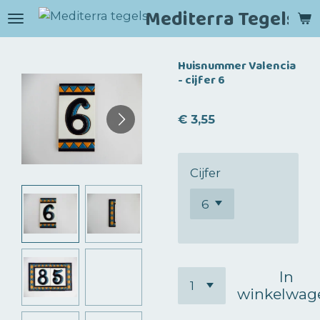
Mediterra Tegels
Ga
direct
naar
Huisnummer Valencia
de
- cijfer 6
hoofdinhoud
€ 3,55
Cijfer
In
winkelwag