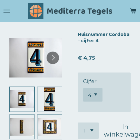
Ga
Mediterra Tegels
direct
naar
de
Huisnummer Cordoba
hoofdinhoud
- cijfer 4
€ 4,75
Cijfer
In
winkelwag