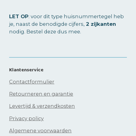
n
e
n
LET OP
: voor dit type huisnummertegel heb
je, naast de benodigde cijfers,
2 zijkanten
nodig. Bestel deze dus mee.
Klantenservice
Contactformulier
Retourneren en garantie
Levertijd & verzendkosten
Privacy policy
Algemene voorwaarden