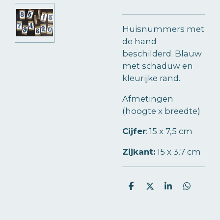
Huisnummers met
de hand
beschilderd. Blauw
met schaduw en
kleurijke rand.
Afmetingen
(hoogte x breedte)
Cijfer
:
15 x 7,5 cm
Zijkant:
15 x 3,7 cm
D
D
S
D
e
e
h
e
l
e
a
l
e
l
r
e