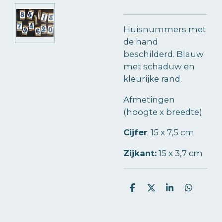
Huisnummers met
de hand
beschilderd. Blauw
met schaduw en
kleurijke rand.
Afmetingen
(hoogte x breedte)
Cijfer
:
15 x 7,5 cm
Zijkant:
15 x 3,7 cm
D
D
S
D
e
e
h
e
l
e
a
l
e
l
r
e