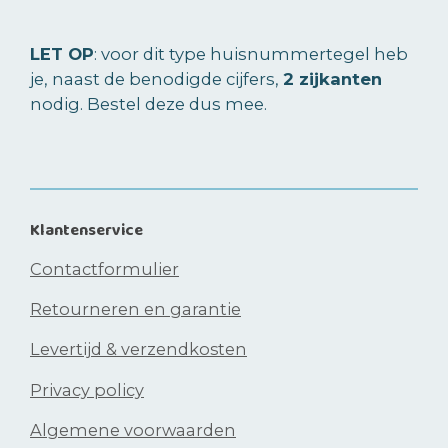
n
e
n
LET OP
: voor dit type huisnummertegel heb
je, naast de benodigde cijfers,
2 zijkanten
nodig. Bestel deze dus mee.
Klantenservice
Contactformulier
Retourneren en garantie
Levertijd & verzendkosten
Privacy policy
Algemene voorwaarden