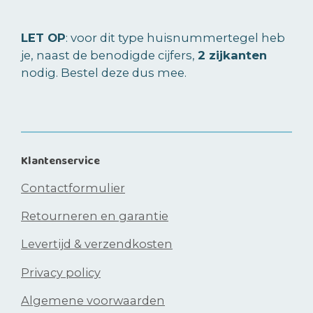
n
e
n
LET OP
: voor dit type huisnummertegel heb
je, naast de benodigde cijfers,
2 zijkanten
nodig. Bestel deze dus mee.
Klantenservice
Contactformulier
Retourneren en garantie
Levertijd & verzendkosten
Privacy policy
Algemene voorwaarden