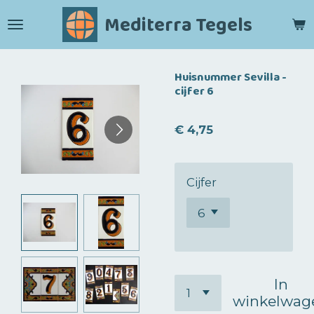
Ga
Mediterra Tegels
direct
naar
de
Huisnummer Sevilla -
hoofdinhoud
cijfer 6
€ 4,75
Cijfer
In
winkelwag