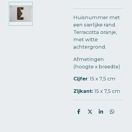
Huisnummer met
een sierlijke rand.
Terracotta oranje,
met witte
achtergrond.
Afmetingen
(hoogte x breedte)
Cijfer
:
15 x 7,5 cm
Zijkant:
15 x 7,5 cm
D
D
S
D
e
e
h
e
l
e
a
l
e
l
r
e