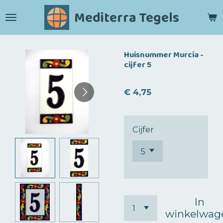
Ga
Mediterra Tegels
direct
naar
de
Huisnummer Murcia -
hoofdinhoud
cijfer 5
€ 4,75
Cijfer
In
winkelwag