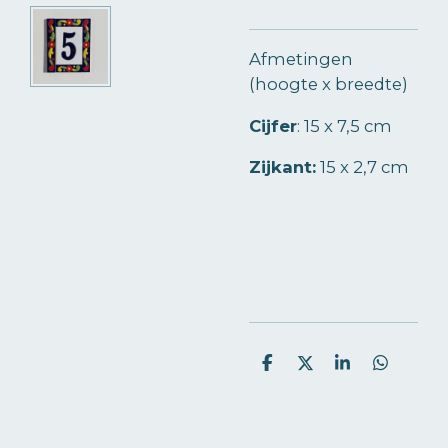
Afmetingen
(hoogte x breedte)
Cijfer
:
15 x 7,5 cm
Zijkant:
15 x 2,7 cm
D
D
S
D
e
e
h
e
l
e
a
l
e
l
r
e
n
e
n