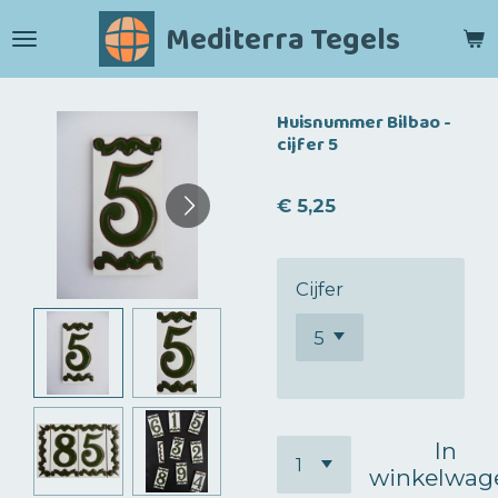
Ga
Mediterra Tegels
direct
naar
de
Huisnummer Bilbao -
hoofdinhoud
cijfer 5
€ 5,25
Cijfer
In
winkelwag