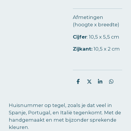
Afmetingen
(hoogte x breedte)
Cijfer
:
10,5 x 5,5 cm
Zijkant:
10,5 x 2 cm
D
D
S
D
e
e
h
e
l
e
a
l
e
l
r
e
n
e
n
Huisnummer op tegel, zoals je dat veel in
Spanje, Portugal, en Italië tegenkomt. Met de
handgemaakt en met bijzonder sprekende
kleuren.