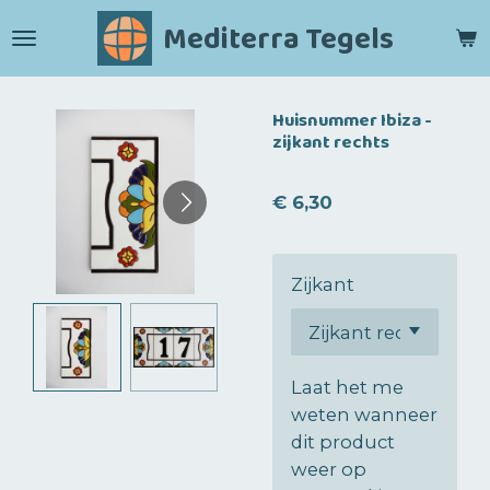
Ga
Mediterra Tegels
direct
naar
de
Huisnummer Ibiza -
hoofdinhoud
zijkant rechts
€ 6,30
Zijkant
Laat het me
weten wanneer
dit product
weer op