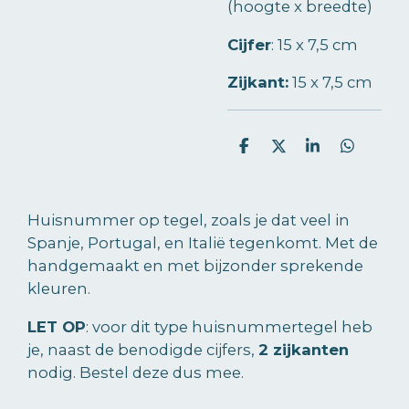
(hoogte x breedte)
Cijfer
:
15 x 7,5 cm
Zijkant:
15 x 7,5 cm
D
D
S
D
e
e
h
e
l
e
a
l
e
l
r
e
n
e
n
Huisnummer op tegel, zoals je dat veel in
Spanje, Portugal, en Italië tegenkomt. Met de
handgemaakt en met bijzonder sprekende
kleuren.
LET OP
: voor dit type huisnummertegel heb
je, naast de benodigde cijfers,
2 zijkanten
nodig. Bestel deze dus mee.