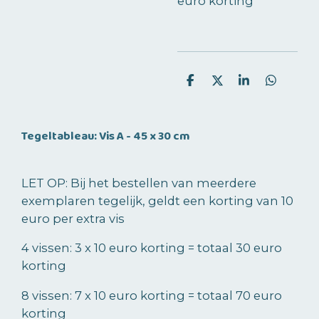
euro korting
D
D
S
D
e
e
h
e
l
e
a
l
e
l
r
e
n
e
n
Tegeltableau: Vis A - 45 x 30 cm
LET OP: Bij het bestellen van
meerdere
exemplaren tegelijk
, geldt een korting van 10
euro per extra vis
4 vissen: 3 x 10 euro korting = totaal 30 euro
korting
8 vissen: 7 x 10 euro korting = totaal 70 euro
korting