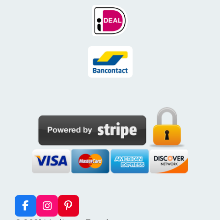
F
I
P
a
n
i