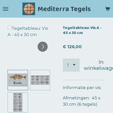
Ga
Mediterra Tegels
direct
naar
de
Tegeltableau: Vis A -
hoofdinhoud
45 x 30 cm
€ 126,00
In
winkelwag
Informatie per vis:
Afmetingen: 45 x
30 cm (6 tegels)