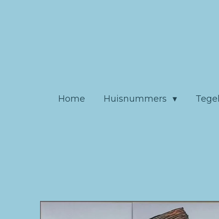
Ga
direct
naar
de
hoofdinhoud
Home
Huisnummers
Tege