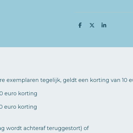
D
D
S
e
e
h
l
e
a
e
l
r
n
e
e exemplaren tegelijk
, geldt een korting van 10 e
30 euro korting
 70 euro korting
ag wordt achteraf teruggestort) of