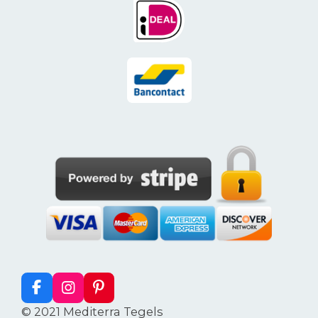
F
I
P
a
n
i
© 2021 Mediterra Tegels