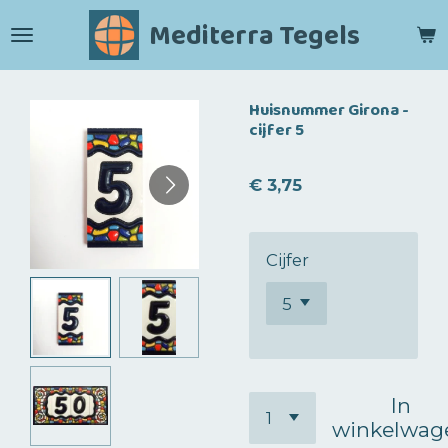
Ga
Mediterra Tegels
direct
naar
de
Huisnummer Girona -
hoofdinhoud
cijfer 5
€ 3,75
Cijfer
In
winkelwag