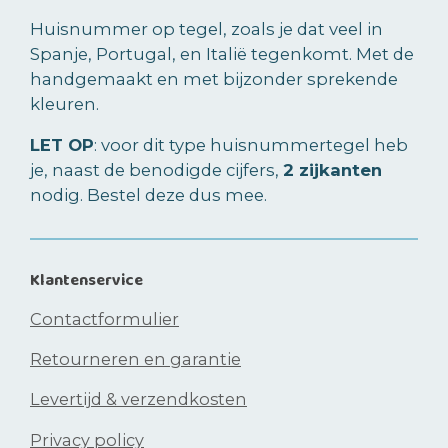
e
l
r
e
n
e
n
Huisnummer op tegel, zoals je dat veel in
Spanje, Portugal, en Italië tegenkomt. Met de
handgemaakt en met bijzonder sprekende
kleuren.
LET OP
: voor dit type huisnummertegel heb
je, naast de benodigde cijfers,
2 zijkanten
nodig. Bestel deze dus mee.
Klantenservice
Contactformulier
Retourneren en garantie
Levertijd & verzendkosten
Privacy policy