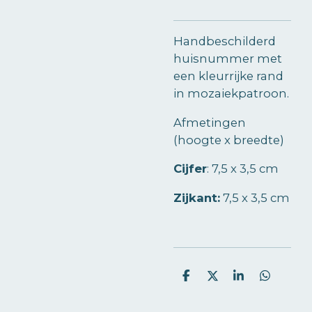
Handbeschilderd
huisnummer met
een kleurrijke rand
in mozaiekpatroon.
Afmetingen
(hoogte x breedte)
Cijfer
:
7,5 x 3,5 cm
Zijkant:
7,5 x 3,5 cm
D
D
S
D
e
e
h
e
l
e
a
l