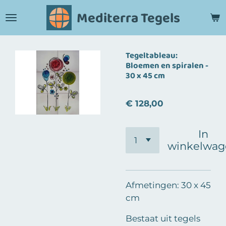
Ga
Mediterra Tegels
direct
naar
de
Tegeltableau:
hoofdinhoud
Bloemen en spiralen -
30 x 45 cm
€ 128,00
In
winkelwag
Afmetingen: 30 x 45
cm
Bestaat uit tegels