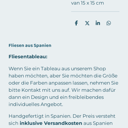
van 15 x 15 cm
D
D
S
D
e
e
h
e
l
e
a
l
e
l
r
e
n
e
n
Fliesen aus Spanien
Fliesentableau:
Wenn Sie ein Tableau aus unserem Shop
haben möchten, aber Sie möchten die Größe
oder die Farben anpassen lassen, nehmen Sie
bitte Kontakt mit uns auf. Wir machen dafür
dann ein Design und ein freibleibendes
individuelles Angebot.
Handgefertigt in Spanien. Der Preis versteht
sich
inklusive Versandkosten
aus Spanien